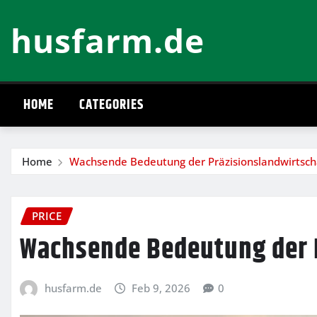
Skip
husfarm.de
to
content
HOME
CATEGORIES
Home
Wachsende Bedeutung der Präzisionslandwirtsch
PRICE
Wachsende Bedeutung der 
husfarm.de
Feb 9, 2026
0