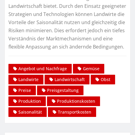
Landwirtschaft bietet. Durch den Einsatz geeigneter
Strategien und Technologien können Landwirte die
Vorteile der Saisonalität nutzen und gleichzeitig die
Risiken minimieren. Dies erfordert jedoch ein tiefes
Verständnis der Marktmechanismen und eine
flexible Anpassung an sich ändernde Bedingungen.
Angebot und Nachfrage
Gemüse
Landwirte
Landwirtschaft
Obst
Preise
Preisgestaltung
Produktion
Produktionskosten
Saisonalität
Transportkosten