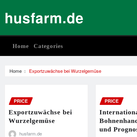
Skip
husfarm.de
to
content
Home
Categories
Home
Exportzuwächse bei Wurzelgemüse
PRICE
PRICE
Exportzuwächse bei
Internation
Wurzelgemüse
Bohnenhand
und Progno
husfarm.de