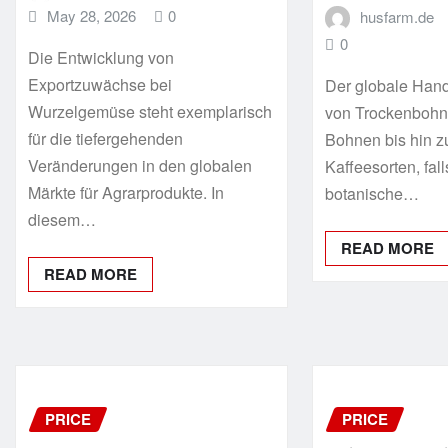
May 28, 2026
0
husfarm.de
0
Die Entwicklung von
Exportzuwächse bei
Der globale Hand
Wurzelgemüse steht exemplarisch
von Trockenbohn
für die tiefergehenden
Bohnen bis hin zu
Veränderungen in den globalen
Kaffeesorten, fal
Märkte für Agrarprodukte. In
botanische…
diesem…
READ MORE
READ MORE
PRICE
PRICE