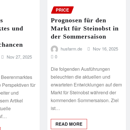
PRICE
s
Prognosen für den
tes und
Markt für Steinobst in
der Sommersaison
chancen
husfarm.de
Nov 16, 2025
0
Nov 27, 2025
Die folgenden Ausführungen
beleuchten die aktuellen und
 Beerenmarktes
erwarteten Entwicklungen auf dem
ge Perspektiven für
Markt für Steinobst während der
eiter und
kommenden Sommersaison. Ziel
esem Artikel
ist…
tuelle
uf…
READ MORE