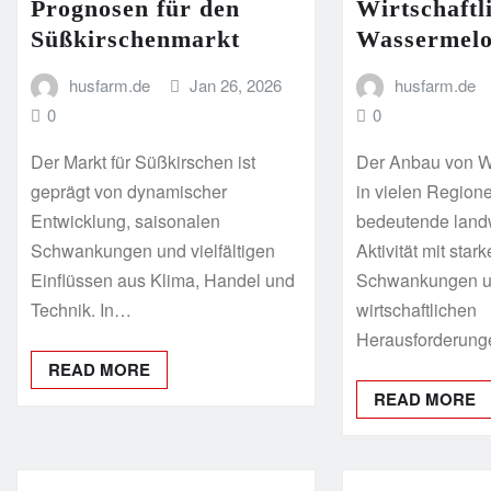
Prognosen für den
Wirtschaftl
Süßkirschenmarkt
Wassermel
husfarm.de
Jan 26, 2026
husfarm.de
0
0
Der Markt für Süßkirschen ist
Der Anbau von W
geprägt von dynamischer
in vielen Region
Entwicklung, saisonalen
bedeutende landw
Schwankungen und vielfältigen
Aktivität mit sta
Einflüssen aus Klima, Handel und
Schwankungen un
Technik. In…
wirtschaftlichen
Herausforderun
READ MORE
READ MORE