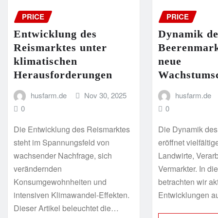
PRICE
PRICE
Entwicklung des
Dynamik de
Reismarktes unter
Beerenmark
klimatischen
neue
Herausforderungen
Wachstums
husfarm.de
Nov 30, 2025
husfarm.de
0
0
Die Entwicklung des Reismarktes
Die Dynamik des
steht im Spannungsfeld von
eröffnet vielfälti
wachsender Nachfrage, sich
Landwirte, Verarb
verändernden
Vermarkter. In di
Konsumgewohnheiten und
betrachten wir ak
intensiven Klimawandel-Effekten.
Entwicklungen a
Dieser Artikel beleuchtet die…