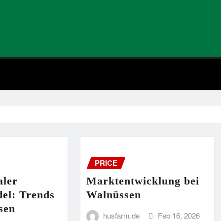
PRICE
aler
Marktentwicklung bei
el: Trends
Walnüssen
sen
husfarm.de
Feb 16, 2026