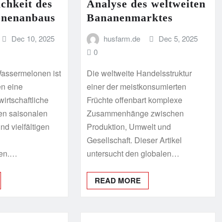
ichkeit des
Analyse des weltweiten
onenanbaus
Bananenmarktes
Dec 10, 2025
husfarm.de
Dec 5, 2025
0
assermelonen ist
Die weltweite Handelsstruktur
en eine
einer der meistkonsumierten
irtschaftliche
Früchte offenbart komplexe
rken saisonalen
Zusammenhänge zwischen
d vielfältigen
Produktion, Umwelt und
Gesellschaft. Dieser Artikel
gen.…
untersucht den globalen…
READ MORE